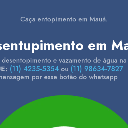
Caça entopimento em Mauá.
sentupimento em Ma
m desentopimento e vazamento de água na
(11) 4235-5354
(11) 98634-7827
E:
ou
mensagem por esse botão do whatsapp