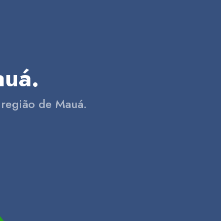
uá.
 região de Mauá.